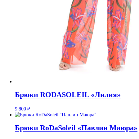
Брюки RODASOLEIL «Лилия»
9 800
₽
Брюки RoDaSoleil «Павлин Маюра»