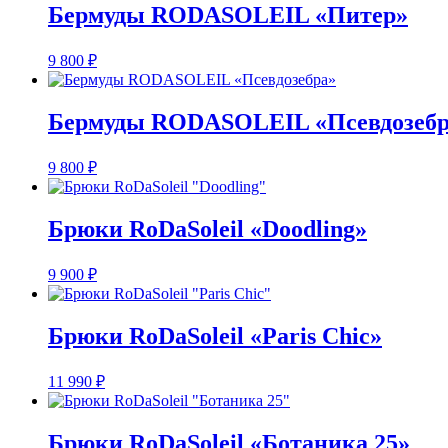
Бермуды RODASOLEIL «Питер»
9 800
₽
Бермуды RODASOLEIL «Псевдозебр
9 800
₽
Брюки RoDaSoleil «Doodling»
9 900
₽
Брюки RoDaSoleil «Paris Chic»
11 990
₽
Брюки RoDaSoleil «Ботаника 25»