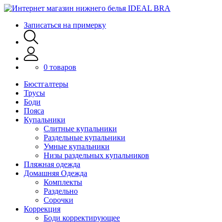
Записаться на примерку
0 товаров
Бюстгалтеры
Трусы
Боди
Пояса
Купальники
Слитные купальники
Раздельные купальники
Умные купальники
Низы раздельных купальников
Пляжная одежда
Домашняя Одежда
Комплекты
Раздельно
Сорочки
Коррекция
Боди корректирующее