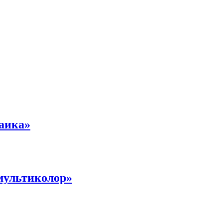
аика»
ультиколор»