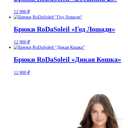
12 900
₽
Брюки RoDaSoleil «Год Лошади»
12 900
₽
Брюки RoDaSoleil «Дикая Кошка»
12 900
₽