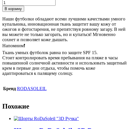
Количество
товара
В корзину
Футболка
с
Наши футболки обладают всеми лучшими качествами умного
капюшоном
купальника, инновационная ткань защитит вашу кожу от
RoDaSoleil
ожогов и фотостарения, не препятствуя ровному загару. В ней
«3D
вы можете не только загорать, но и купаться! Мгновенно
Ручка»
сохнет и позволяет коже дышать.
Напомним❗️
Ткань умных футболок равна по защите SPF 15.
Стоит контролировать время пребывания на пляже в часы
повышенной солнечной активности и использовать защитный
крем в первые дни отдыха, чтобы помочь коже
адаптироваться к палящему солнцу.
Бренд
RODASOLEIL
Похожие