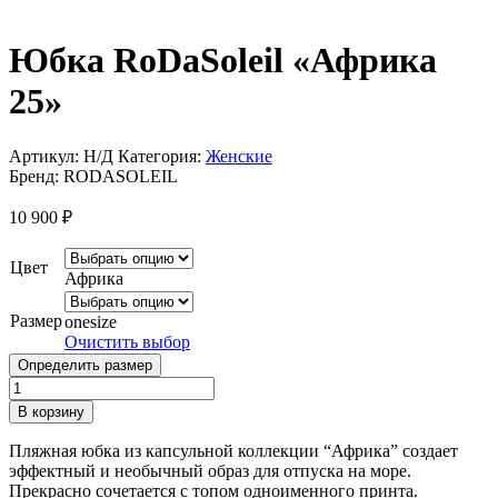
Юбка RoDaSoleil «Африка
25»
Артикул:
Н/Д
Категория:
Женские
Бренд:
RODASOLEIL
10 900
₽
Цвет
Африка
Размер
onesize
Очистить выбор
Определить размер
Количество
товара
В корзину
Юбка
RoDaSoleil
Пляжная юбка из капсульной коллекции “Африка” создает
«Африка
эффектный и необычный образ для отпуска на море.
25»
Прекрасно сочетается с топом одноименного принта.