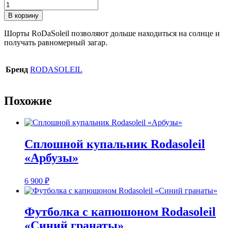
Количество
товара
В корзину
Шорты
Rodasoleil
Шорты RoDaSoleil позволяют дольше находиться на солнце и
«Атлантика»
получать равномерный загар.
Бренд
RODASOLEIL
Похожие
Сплошной купальник Rodasoleil
«Арбузы»
6 900
₽
Футболка с капюшоном Rodasoleil
«Синий гранаты»