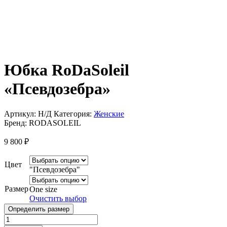
Юбка RoDaSoleil
«Псевдозебра»
Артикул:
Н/Д
Категория:
Женские
Бренд:
RODASOLEIL
9 800
₽
Цвет
"Псевдозебра"
Размер
One size
Очистить выбор
Определить размер
Количество