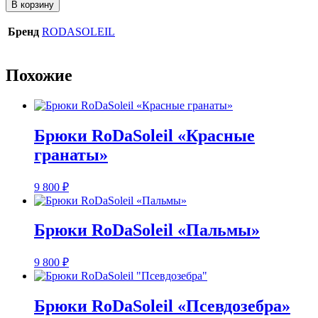
товара
В корзину
Юбка
RoDaSoleil
Бренд
RODASOLEIL
"Псевдозебра"
Похожие
Брюки RoDaSoleil «Красные
гранаты»
9 800
₽
Брюки RoDaSoleil «Пальмы»
9 800
₽
Брюки RoDaSoleil «Псевдозебра»