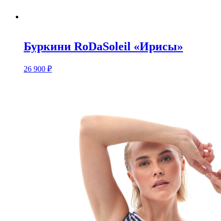
Буркини RoDaSoleil «Ирисы»
26 900
₽