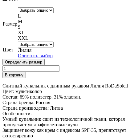
L
M
Размер
S
XL
XXL
Цвет
Лилия
Очистить выбор
Определить размер
Количество
товара
В корзину
Купальник
RODASOLEIL
Слитный купальник с длинным рукавом Лилия RoDaSoleil
"Лилия"
Цвет: мультиколор
Состав: 69% полиэстер, 31% эластан.
Страна бренда: Россия
Страна производства: Литва
Особенности:
Умный купальник сшит из технологичной ткани, которая
пропускает ультрафиолетовые лучи
Защищает кожу как крем с индексом SPF-35, препятствует
фотостарению