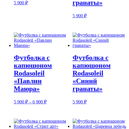
гранаты»
5 900
₽
5 900
₽
Футболка с
Футболка с
капюшоном
капюшоном
Rodasoleil
Rodasoleil
«Павлин
«Синий
Маюра»
гранаты»
Диапазон
5 900
₽
–
6 900
₽
5 900
₽
цен:
5
900 ₽
–
6