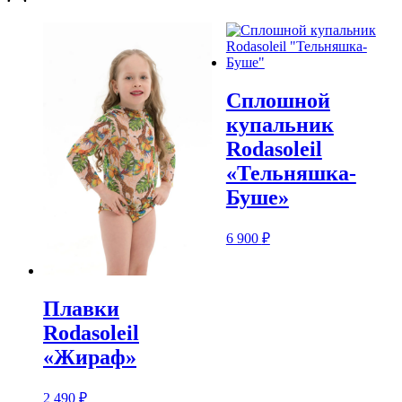
Сплошной
купальник
Rodasoleil
«Тельняшка-
Буше»
6 900
₽
Плавки
Rodasoleil
«Жираф»
2 490
₽