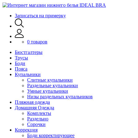
Записаться на примерку
0 товаров
Бюстгалтеры
Трусы
Боди
Пояса
Купальники
Слитные купальники
Раздельные купальники
Умные купальники
Низы раздельных купальников
Пляжная одежда
Домашняя Одежда
Комплекты
Раздельно
Сорочки
Коррекция
Боди корректирующее