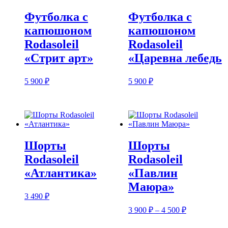
900 ₽
Футболка с
Футболка с
капюшоном
капюшоном
Rodasoleil
Rodasoleil
«Стрит арт»
«Царевна лебедь
5 900
₽
5 900
₽
Шорты
Шорты
Rodasoleil
Rodasoleil
«Атлантика»
«Павлин
Маюра»
3 490
₽
Диапазон
3 900
₽
–
4 500
₽
цен:
3