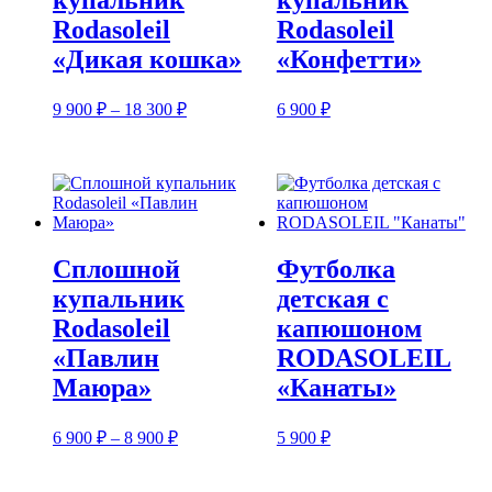
купальник
купальник
Rodasoleil
Rodasoleil
«Дикая кошка»
«Конфетти»
Диапазон
9 900
₽
–
18 300
₽
6 900
₽
цен:
9
900 ₽
–
18
300 ₽
Сплошной
Футболка
купальник
детская с
Rodasoleil
капюшоном
«Павлин
RODASOLEIL
Маюра»
«Канаты»
Диапазон
6 900
₽
–
8 900
₽
5 900
₽
цен:
6