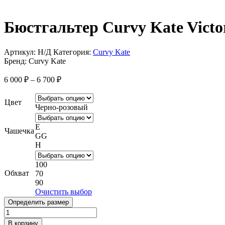
Бюстгальтер Curvy Kate Victor
Артикул:
Н/Д
Категория:
Curvy Kate
Бренд:
Curvy Kate
Диапазон
6 000
₽
–
6 700
₽
цен:
6
Цвет
000 ₽
Черно-розовый
–
6
E
Чашечка
700 ₽
GG
H
100
Обхват
70
90
Очистить выбор
Определить размер
Количество
товара
В корзину