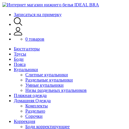
Записаться на примерку
0 товаров
Бюстгалтеры
Трусы
Боди
Пояса
Купальники
Слитные купальники
Раздельные купальники
Умные купальники
Низы раздельных купальников
Пляжная одежда
Домашняя Одежда
Комплекты
Раздельно
Сорочки
Коррекция
Боди корректирующее