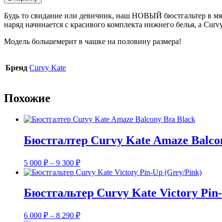
Бюстгальтер
Curvy
Будь то свидание или девичник, наш НОВЫЙ бюстгальтер в мягк
Kate
наряд начинается с красивого комплекта нижнего белья, а Curvy
Victory
Allure
Модель большемерит в чашке на половину размера!
Balcony
Bra
(Black/Blush)
Бренд
Curvy Kate
Похожие
Бюстгалтер Curvy Kate Amaze Balco
Диапазон
5 000
₽
–
9 300
₽
цен:
5
000 ₽
Бюстгальтер Curvy Kate Victory Pin-
–
9
Диапазон
6 000
₽
–
8 290
₽
300 ₽