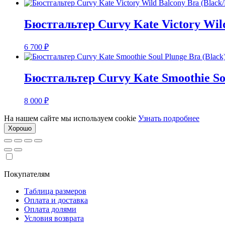
цен:
6
000 ₽
Бюстгальтер Curvy Kate Victory Wild
–
8
6 700
₽
290 ₽
Бюстгальтер Curvy Kate Smoothie Sou
8 000
₽
На нашем сайте мы используем cookie
Узнать подробнее
Хорошо
Покупателям
Таблица размеров
Оплата и доставка
Оплата долями
Условия возврата