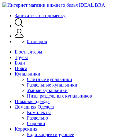
Записаться на примерку
0 товаров
Бюстгалтеры
Трусы
Боди
Пояса
Купальники
Слитные купальники
Раздельные купальники
Умные купальники
Низы раздельных купальников
Пляжная одежда
Домашняя Одежда
Комплекты
Раздельно
Сорочки
Коррекция
Боди корректирующее