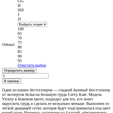
GG
H
HH
J
JJ
100
65
70
75
Обхват
80
85
90
95
Очистить выбор
Определить размер
Количество
товара
В корзину
Бюстгалтер
Curvy
Один из наших бестселлеров — гладкий базовый бюстгальтер
Kate
от экспертов белья на большую грудь Curvy Kate. Модель
Victory
Victory в бежевом цвете, подходит для тех, кто хочет
Latte
округлить грудь и сделать ее визуально меньше. Выполнен из
легкой дышащей сетке, которая будет подстраиваться под цвет
вашей коже. Чашечки, состоящие из 4 частей, обеспечивают