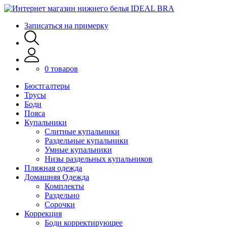
Записаться на примерку
0 товаров
Бюстгалтеры
Трусы
Боди
Пояса
Купальники
Слитные купальники
Раздельные купальники
Умные купальники
Низы раздельных купальников
Пляжная одежда
Домашняя Одежда
Комплекты
Раздельно
Сорочки
Коррекция
Боди корректирующее