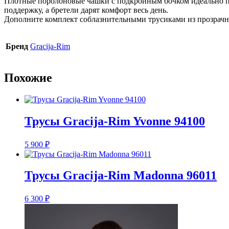
Плотные поролоновые чашки с подкройным бочком идеально по
поддержку, а бретели дарят комфорт весь день.
Дополните комплект соблазнительными трусиками из прозрачно
Бренд
Gracija-Rim
Похожие
Трусы Gracija-Rim Yvonne 94100
5 900
₽
Трусы Gracija-Rim Madonna 96011
6 300
₽