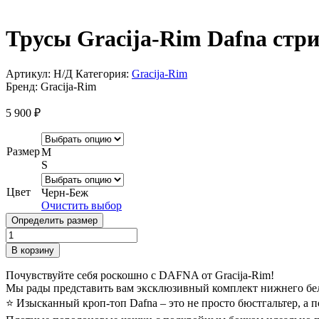
Трусы Gracija-Rim Dafna стр
Артикул:
Н/Д
Категория:
Gracija-Rim
Бренд:
Gracija-Rim
5 900
₽
Размер
M
S
Цвет
Черн-Беж
Очистить выбор
Определить размер
Количество
товара
В корзину
Трусы
Gracija-
Почувствуйте себя роскошно с DAFNA от Gracija-Rim!
Rim
Мы рады представить вам эксклюзивный комплект нижнего бел
Dafna
⭐️ Изысканный кроп-топ Dafna – это не просто бюстгальтер, а
стринги