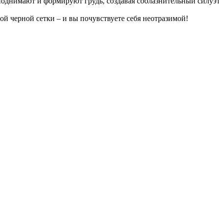
днимают и формируют грудь, создавая соблазнительный силуэт
й черной сетки – и вы почувствуете себя неотразимой!