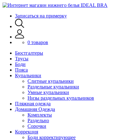
Записаться на примерку
0 товаров
Бюстгалтеры
Трусы
Боди
Пояса
Купальники
Слитные купальники
Раздельные купальники
Умные купальники
Низы раздельных купальников
Пляжная одежда
Домашняя Одежда
Комплекты
Раздельно
Сорочки
Коррекция
Боди корректирующее