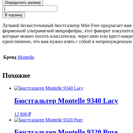
Определить размер
Количество
товара
В корзину
Бюстгалтер
Montelle
Лучший бескосточоквый бюстгальтер Wire-Free предлагает вам
Mysa
фирменной ультрамягкой микрофибры, этот фаворит покупат
9335
которые можно носить классически, через шею или крест-накре
единственное, что вам нужно взять с собой в непринужденную
Бренд
Montelle
Похожие
Бюстгальтер Montelle 9340 Lacy
12 800
₽
Бюстгальтер Montelle 9320 Pure