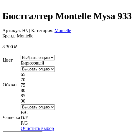
Бюстгалтер Montelle Mysa 933
Артикул:
Н/Д
Категория:
Montelle
Бренд:
Montelle
8 300
₽
Цвет
Бирюзовый
65
70
Обхват
75
80
85
90
B/C
Чашечка
D/E
F/G
Очистить выбор