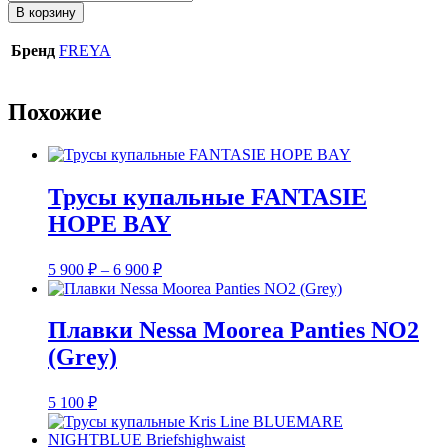
товара
В корзину
Трусы
купальные
Бренд
FREYA
FREYA
Arizona
Ware
Похожие
(леопард)
2
Трусы купальные FANTASIE
HOPE BAY
Диапазон
5 900
₽
–
6 900
₽
цен:
5
900 ₽
Плавки Nessa Moorea Panties NO2
–
(Grey)
6
900 ₽
5 100
₽