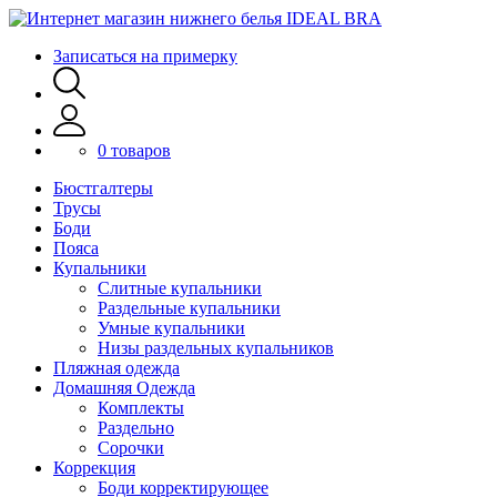
Записаться на примерку
0 товаров
Бюстгалтеры
Трусы
Боди
Пояса
Купальники
Слитные купальники
Раздельные купальники
Умные купальники
Низы раздельных купальников
Пляжная одежда
Домашняя Одежда
Комплекты
Раздельно
Сорочки
Коррекция
Боди корректирующее