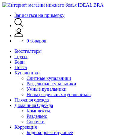
Записаться на примерку
0 товаров
Бюстгалтеры
Трусы
Боди
Пояса
Купальники
Слитные купальники
Раздельные купальники
Умные купальники
Низы раздельных купальников
Пляжная одежда
Домашняя Одежда
Комплекты
Раздельно
Сорочки
Коррекция
Боди корректирующее