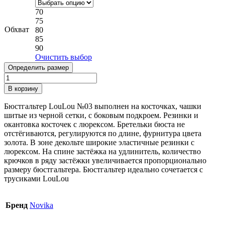
70
75
Обхват
80
85
90
Очистить выбор
Определить размер
Количество
товара
В корзину
Бюстгальтер
Novika
Бюстгальтер LouLou №03 выполнен на косточках, чашки
LouLou
шитые из черной сетки, с боковым подкроем. Резинки и
окантовка косточек с люрексом. Бретельки бюста не
отстёгиваются, регулируются по длине, фурнитура цвета
золота. В зоне декольте широкие эластичные резинки с
люрексом. На спине застёжка на удлинитель, количество
крючков в ряду застёжки увеличивается пропорционально
размеру бюстгальтера. Бюстгальтер идеально сочетается с
трусиками LouLou
Бренд
Novika