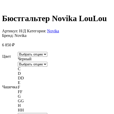
Бюстгальтер Novika LouLou
Артикул:
Н/Д
Категория:
Novika
Бренд:
Novika
6 850
₽
Цвет
Черный
C
D
DD
E
Чашечка
F
FF
G
GG
H
HH