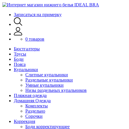
Записаться на примерку
0 товаров
Бюстгалтеры
Трусы
Боди
Пояса
Купальники
Слитные купальники
Раздельные купальники
Умные купальники
Низы раздельных купальников
Пляжная одежда
Домашняя Одежда
Комплекты
Раздельно
Сорочки
Коррекция
Боди корректирующее