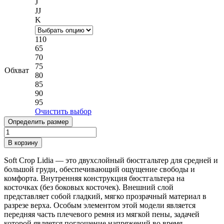
J
JJ
K
110
65
70
75
Обхват
80
85
90
95
Очистить выбор
Определить размер
Количество
товара
В корзину
Бюстгальтер
Miss
Soft Crop Lidia — это двухслойный бюстгальтер для средней и
Fabio
большой груди, обеспечивающий ощущение свободы и
Lidia
комфорта. Внутренняя конструкция бюстгальтера на
Silver
косточках (без боковых косточек). Внешний слой
Pink
представляет собой гладкий, мягко прозрачный материал в
разрезе верха. Особым элементом этой модели является
передняя часть плечевого ремня из мягкой пены, задачей
которой является поглощение напряжений во время