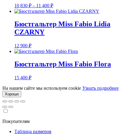
Диапазон
10 830
₽
–
11 400
₽
цен:
10
830 ₽
Бюстгальтер Miss Fabio Lidia
–
CZARNY
11
400 ₽
12 900
₽
Бюстгальтер Miss Fabio Flora
15 400
₽
На нашем сайте мы используем cookie
Узнать подробнее
Хорошо
Покупателям
Таблица размеров