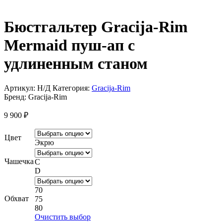
Бюстгальтер Gracija-Rim
Mermaid пуш-ап с
удлиненным станом
Артикул:
Н/Д
Категория:
Gracija-Rim
Бренд:
Gracija-Rim
9 900
₽
Цвет
Экрю
Чашечка
C
D
70
Обхват
75
80
Очистить выбор