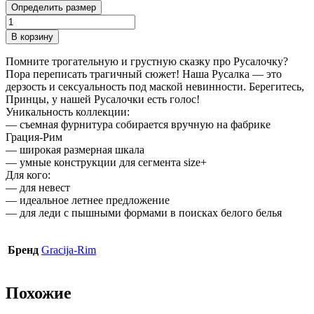
Определить размер
Количество
товара
В корзину
Бюстгальтер
Gracija-
Помните трогательную и грустную сказку про Русалочку?
Rim
Пора переписать трагичный сюжет! Наша Русалка — это
Mermaid
дерзость и сексуальность под маской невинности. Берегитесь,
пуш-
Принцы, у нашей Русалочки есть голос!
ап
Уникальность коллекции:
с
— съемная фурнитура собирается вручную на фабрике
удлиненным
Грация-Рим
станом
— широкая размерная шкала
— умные конструкции для сегмента size+
Для кого:
— для невест
— идеальное летнее предложение
— для леди с пышными формами в поисках белого белья
Бренд
Gracija-Rim
Похожие