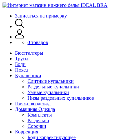
Записаться на примерку
0 товаров
Бюстгалтеры
Трусы
Боди
Пояса
Купальники
Слитные купальники
Раздельные купальники
Умные купальники
Низы раздельных купальников
Пляжная одежда
Домашняя Одежда
Комплекты
Раздельно
Сорочки
Коррекция
Боди корректирующее