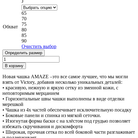
J
65
70
75
Обхват
80
85
90
Очистить выбор
Определить размер
Количество
товара
В корзину
Бюстгалтер
Curvy
Новая чашка AMAZE –это все самое лучшее, что мы могли
Kate
взять от Victory, добавив несколько уникальных деталей:
Amaze
• красивую, нежную и яркую сетку из змеиной кожи, с
Balcony
неповторимым мерцанием
Bra
• Горизонтальные швы чашки выполнены в виде отделки
Black
мерешкой
• Чашка из 4х частей обеспечивает исключительную посадку
• Боковые панели и спинка из мягкой сеточки.
• Изогнутая форма баски с на хлёстом под грудью позволяет
избежать скручивания и дискомфорта
• Широкая, прочная сетка по всей боковой части разглаживает
и поддерживает.