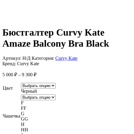
Бюстгалтер Curvy Kate
Amaze Balcony Bra Black
Артикул:
Н/Д
Категория:
Curvy Kate
Бренд:
Curvy Kate
Диапазон
5 000
₽
–
9 300
₽
цен:
5
Цвет
000 ₽
Черный
–
9
F
300 ₽
FF
G
Чашечка
GG
H
HH