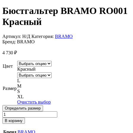
Бюстгальтер BRAMO RO001
Красный
Артикул:
Н/Д
Категория:
BRAMO
Бренд:
BRAMO
4 730
₽
Цвет
Красный
L
M
Размер
S
XL
Очистить выбор
Определить размер
Количество
товара
В корзину
Бюстгальтер
BRAMO
Бренд
BRAMO