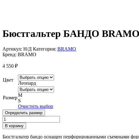
Бюстгальтер БАНДО BRAMO 
Артикул:
Н/Д
Категория:
BRAMO
Бренд:
BRAMO
4 550
₽
Цвет
Леопард
M
Размер
S
Очистить выбор
Определить размер
Количество
товара
В корзину
Бюстгальтер
БАНДО
Бюстгальтер бандо оснащен перфорированными съемными форм