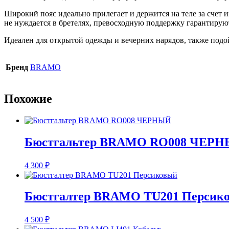
BRAMO
RO005
Широкий пояс идеально прилегает и держится на теле за счет 
Леопардовый
не нуждается в бретелях, превосходную поддержку гарантирую
Идеален для открытой одежды и вечерних нарядов, также подой
Бренд
BRAMO
Похожие
Бюстгальтер BRAMO RO008 ЧЕР
4 300
₽
Бюстгалтер BRAMO TU201 Персик
4 500
₽