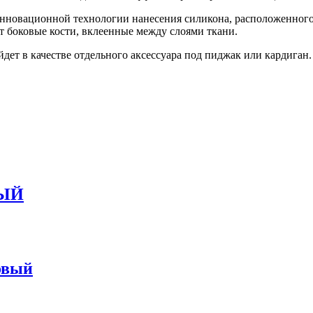
инновационной технологии нанесения силикона, расположенного 
т боковые кости, вклеенные между слоями ткани.
дет в качестве отдельного аксессуара под пиджак или кардиган
НЫЙ
овый