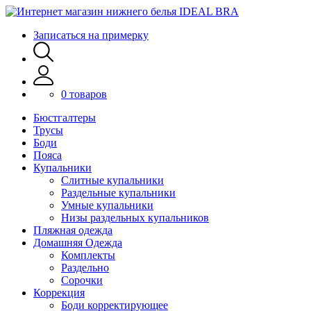
Записаться на примерку
0 товаров
Бюстгалтеры
Трусы
Боди
Пояса
Купальники
Слитные купальники
Раздельные купальники
Умные купальники
Низы раздельных купальников
Пляжная одежда
Домашняя Одежда
Комплекты
Раздельно
Сорочки
Коррекция
Боди корректирующее