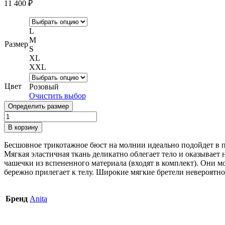
11 400
₽
L
M
Размер
S
XL
XXL
Цвет
Розовый
Очистить выбор
Определить размер
Количество
товара
В корзину
Бюстгальтер
Anita
Бесшовное трикотажное бюст на молнии идеально подойдет в п
для
Мягкая эластичная ткань деликатно облегает тело и оказывае
фиксации
чашечки из вспененного материала (входят в комплект). Они
экзопротезов
бережно прилегает к телу. Широкие мягкие бретели невероятн
молочной
железы
Розовый
Бренд
Anita