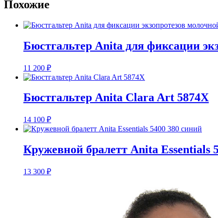
Похожие
Бюстгальтер Anita для фиксации э
11 200
₽
Бюстгальтер Anita Clara Art 5874X
14 100
₽
Кружевной бралетт Anita Essentials 
13 300
₽