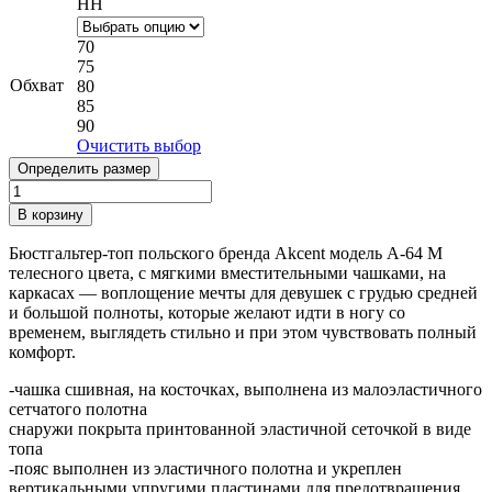
HH
70
75
Обхват
80
85
90
Очистить выбор
Определить размер
Количество
товара
В корзину
Бюстгальтер-
топ
Бюстгальтер-топ польского бренда Akcent модель A-64 M
Akcent
телесного цвета, с мягкими вместительными чашками, на
A-
каркасах — воплощение мечты для девушек с грудью средней
64
и большой полноты, которые желают идти в ногу со
M
временем, выглядеть стильно и при этом чувствовать полный
комфорт.
-чашка сшивная, на косточках, выполнена из малоэластичного
сетчатого полотна
снаружи покрыта принтованной эластичной сеточкой в виде
топа
-пояс выполнен из эластичного полотна и укреплен
вертикальными упругими пластинами для предотвращения