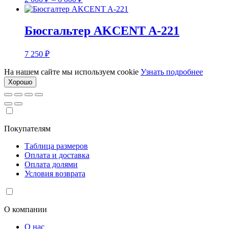
цен:
2
000 ₽
Бюсгальтер AKCENT A-221
–
6
7 250
₽
000 ₽
На нашем сайте мы используем cookie
Узнать подробнее
Хорошо
Покупателям
Таблица размеров
Оплата и доставка
Оплата долями
Условия возврата
О компании
О нас