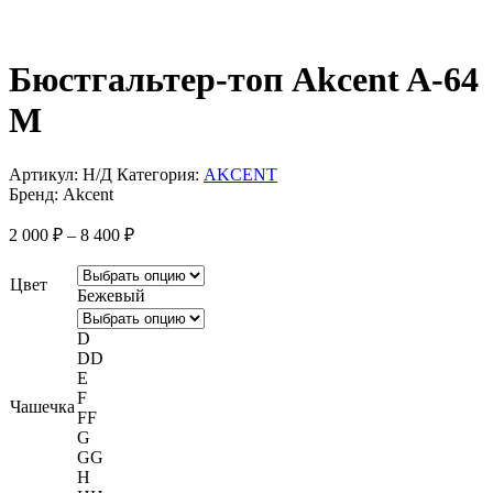
Бюстгальтер-топ Akcent A-64
M
Артикул:
Н/Д
Категория:
AKCENT
Бренд:
Akcent
Диапазон
2 000
₽
–
8 400
₽
цен:
2
Цвет
000 ₽
Бежевый
–
8
D
400 ₽
DD
E
F
Чашечка
FF
G
GG
H