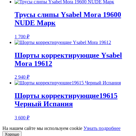
цен:
1
600 ₽
Трусы слипы Ysabel Mora 19600
–
NUDE Марк
1
700 ₽
1 700
₽
Шорты корректирующие Ysabel
Mora 19612
2 940
₽
Шорты корректирующие19615
Черный Испания
3 600
₽
На нашем сайте мы используем cookie
Узнать подробнее
Хорошо