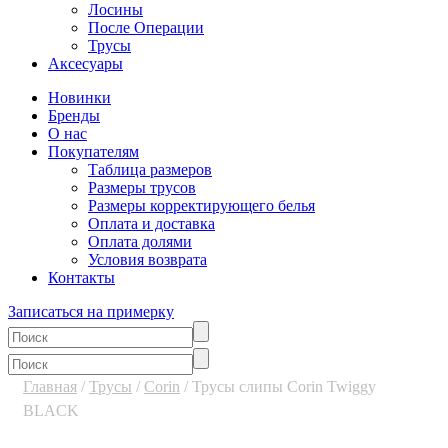
Лосины
После Операции
Трусы
Аксесуары
Новинки
Бренды
О нас
Покупателям
Таблица размеров
Размеры трусов
Размеры корректирующего белья
Оплата и доставка
Оплата долями
Условия возврата
Контакты
Записаться на примерку
Главная
/
Трусы
/
Corin
/ Трусы слипы Corin Twiggy
BLACK