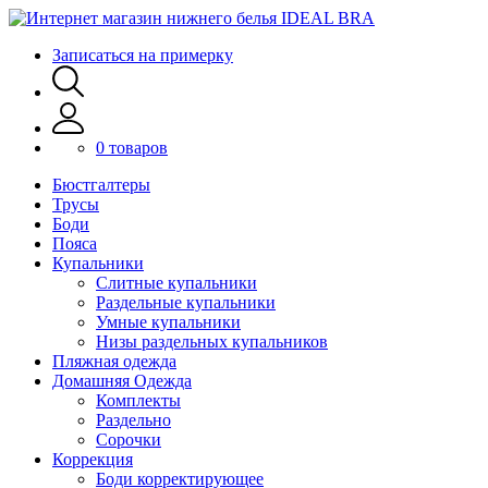
Записаться на примерку
0 товаров
Бюстгалтеры
Трусы
Боди
Пояса
Купальники
Слитные купальники
Раздельные купальники
Умные купальники
Низы раздельных купальников
Пляжная одежда
Домашняя Одежда
Комплекты
Раздельно
Сорочки
Коррекция
Боди корректирующее