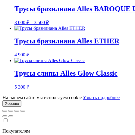
Трусы бразилиана Alles BAROQUE
Диапазон
3 000
₽
–
3 500
₽
цен:
3
000 ₽
Трусы бразилиана Alles ETHER
–
3
4 900
₽
500 ₽
Трусы слипы Alles Glow Classic
5 300
₽
На нашем сайте мы используем cookie
Узнать подробнее
Хорошо
Покупателям