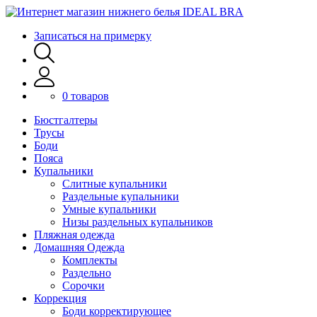
Записаться на примерку
0 товаров
Бюстгалтеры
Трусы
Боди
Пояса
Купальники
Слитные купальники
Раздельные купальники
Умные купальники
Низы раздельных купальников
Пляжная одежда
Домашняя Одежда
Комплекты
Раздельно
Сорочки
Коррекция
Боди корректирующее