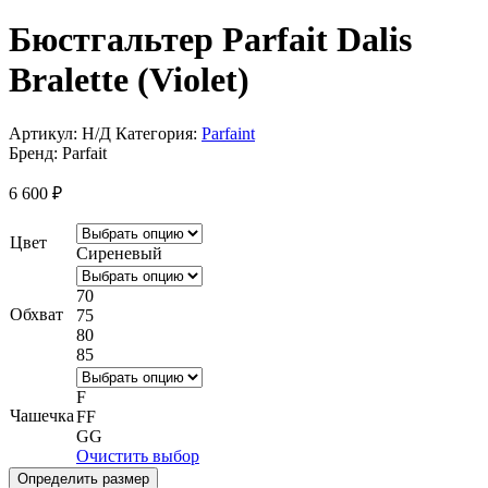
Бюстгальтер Parfait Dalis
Bralette (Violet)
Артикул:
Н/Д
Категория:
Parfaint
Бренд:
Parfait
6 600
₽
Цвет
Сиреневый
70
Обхват
75
80
85
F
Чашечка
FF
GG
Очистить выбор
Определить размер