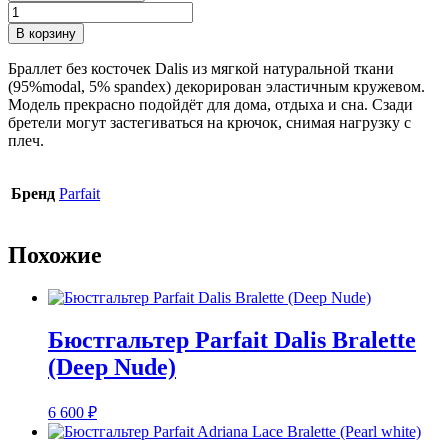
Количество
товара
В корзину
Бюстгальтер
Parfait
Браллет без косточек Dalis из мягкой натуральной ткани
Dalis
(95%modal, 5% spandex) декорирован эластичным кружевом.
Bralette
Модель прекрасно подойдёт для дома, отдыха и сна. Сзади
(Violet)
бретели могут застегиваться на крючок, снимая нагрузку с
плеч.
Бренд
Parfait
Похожие
Бюстгальтер Parfait Dalis Bralette
(Deep Nude)
6 600
₽