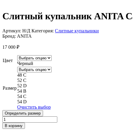
Слитный купальник ANITA Ca
Артикул:
Н/Д
Категория:
Слитные купальники
Бренд:
ANITA
17 000
₽
Цвет
Черный
48 C
52 C
52 D
Размер
54 B
54 C
54 D
Очистить выбор
Определить размер
Количество
товара
В корзину
Слитный