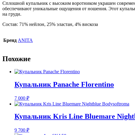
купальник
Сплошной купальник с высоким воротником украшен современн
ANITA
обеспечивают уникальные ощущения от ношения. Этот купальн
Care
на груди.
Vera
(черный)
Состав: 71% нейлон, 25% эластан, 4% вискоза
Бренд
ANITA
Похожие
Купальник Panache Florentino
7 000
₽
Купальник Kris Line Bluemare Night
9 700
₽