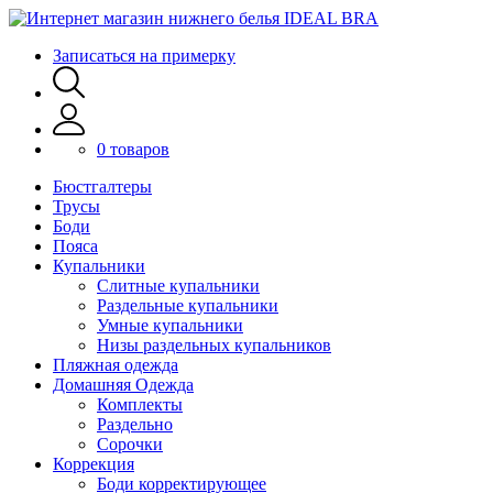
Записаться на примерку
0 товаров
Бюстгалтеры
Трусы
Боди
Пояса
Купальники
Слитные купальники
Раздельные купальники
Умные купальники
Низы раздельных купальников
Пляжная одежда
Домашняя Одежда
Комплекты
Раздельно
Сорочки
Коррекция
Боди корректирующее