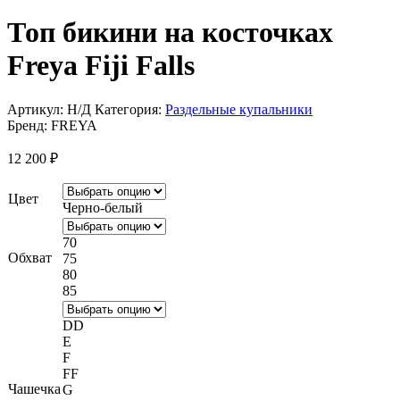
Топ бикини на косточках
Freya Fiji Falls
Артикул:
Н/Д
Категория:
Раздельные купальники
Бренд:
FREYA
12 200
₽
Цвет
Черно-белый
70
Обхват
75
80
85
DD
E
F
FF
Чашечка
G