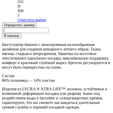
GG
H
HH
J
Очистить выбор
Определить размер
Количество
товара
В корзину
Топ
бикини
Бюстгальтер бикини с монохромным волнообразным
на
дизайном для создания шикарного летнего образа. Ткань
косточках
мягкая, гладкая и непрозрачная. Чашечки на косточках
Freya
обеспечивают идеальную посадку, максимальную поддержку,
Fiji
комфорт и красивый глубокий вырез. Бретели регулируются и
Falls
могут быть перекрестны на спине.
Состав:
86% полиамид — 14% эластан
Изделия из LYCRA ® XTRA LIFE™: волокна, устойчивые к
возможной деформации посадки или разрыву ткани под
воздействием воды в бассейне и солнцезащитных кремов,
гарантируют, что вы сможете наслаждаться длительным
сроком службы и хорошей посадкой одежды.