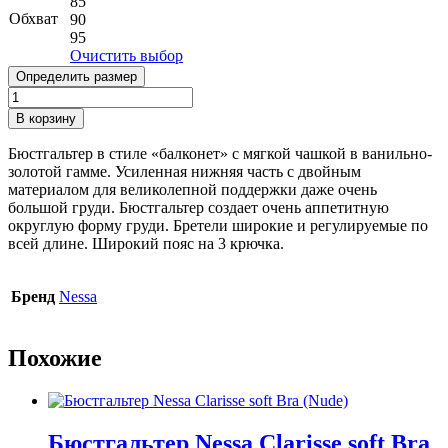
85
Обхват
90
95
Очистить выбор
Определить размер
Количество
товара
В корзину
Бюстгальтер
Nessa
Бюстгальтер в стиле «балконет» с мягкой чашкой в ванильно-
Alisa
золотой гамме. Усиленная нижняя часть с двойным
(Gold)
материалом для великолепной поддержки даже очень
большой груди. Бюстгальтер создает очень аппетитную
округлую форму груди. Бретели широкие и регулируемые по
всей длине. Широкий пояс на 3 крючка.
Бренд
Nessa
Похожие
Бюстгальтер Nessa Clarisse soft Bra