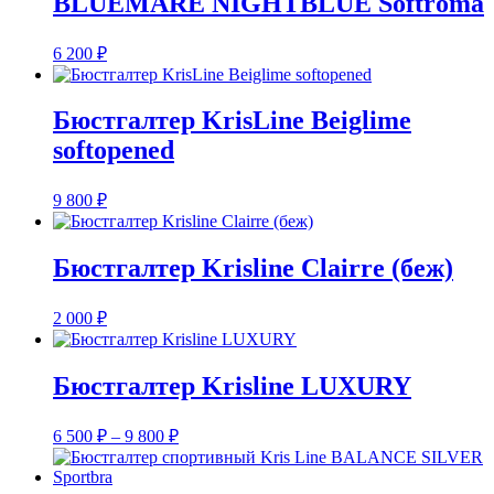
BLUEMARE NIGHTBLUE Softroma
6 200
₽
Бюстгалтер KrisLine Beiglime
softopened
9 800
₽
Бюстгалтер Krisline Clairre (беж)
2 000
₽
Бюстгалтер Krisline LUXURY
Диапазон
6 500
₽
–
9 800
₽
цен:
6