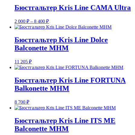
Бюстгальтер Kris Line CAMA Ultra
Диапазон
2 000
₽
–
8 400
₽
цен:
2
000 ₽
Бюстгальтер Kris Line Dolce
–
Balconette MHM
8
400 ₽
11 205
₽
Бюстгальтер Kris Line FORTUNA
Balkonette MHM
8 700
₽
Бюстгальтер Kris Line ITS ME
Balconette MHM