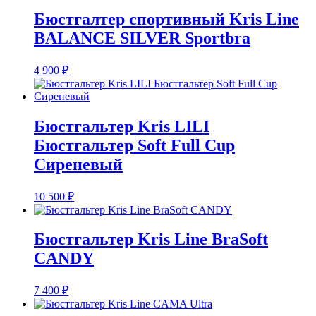
500 ₽
–
Бюстгалтер спортивный Kris Line
9
BALANCE SILVER Sportbra
800 ₽
4 900
₽
Бюстгальтер Kris LILI
Бюстгальтер Soft Full Cup
Сиреневый
10 500
₽
Бюстгальтер Kris Line BraSoft
CANDY
7 400
₽