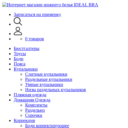
Записаться на примерку
0 товаров
Бюстгалтеры
Трусы
Боди
Пояса
Купальники
Слитные купальники
Раздельные купальники
Умные купальники
Низы раздельных купальников
Пляжная одежда
Домашняя Одежда
Комплекты
Раздельно
Сорочки
Коррекция
Боди корректирующее